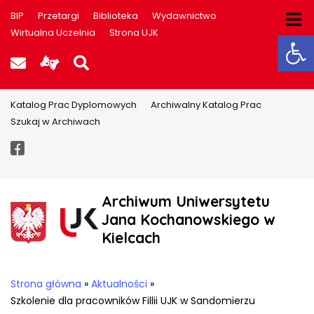
BIP
Przetargi
Biblioteka
Wydawnictwo
Ot
Wirtualna Uczelnia
Strona UJK
Poczta UJK
Informacje dla użytkowników P
Szukaj na stronie
Katalog Prac Dyplomowych
Archiwalny Katalog Prac
Szukaj w Archiwach
Facebook
Archiwum Uniwersytetu
Jana Kochanowskiego w
Kielcach
Strona główna
»
Aktualności
»
Szkolenie dla pracowników Fillii UJK w Sandomierzu