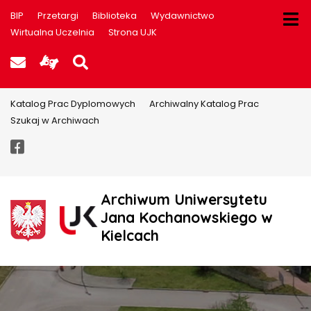
BIP
Przetargi
Biblioteka
Wydawnictwo
Wirtualna Uczelnia
Strona UJK
Poczta UJK
Informacje dla użytkowników P
Szukaj na stronie
Katalog Prac Dyplomowych
Archiwalny Katalog Prac
Szukaj w Archiwach
Facebook
Archiwum Uniwersytetu
Jana Kochanowskiego w
Kielcach