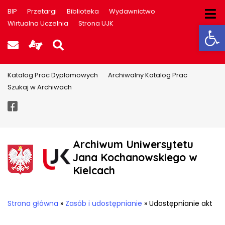
BIP
Przetargi
Biblioteka
Wydawnictwo
Ot
Wirtualna Uczelnia
Strona UJK
Poczta UJK
Informacje dla użytkowników P
Szukaj na stronie
Katalog Prac Dyplomowych
Archiwalny Katalog Prac
Szukaj w Archiwach
Facebook
Archiwum Uniwersytetu
Jana Kochanowskiego w
Kielcach
Strona główna
»
Zasób i udostępnianie
»
Udostępnianie akt