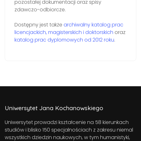
pozostałej dokumentacji oraz spisy
zdawczo-odbiorcze.
Dostępny jest także
archiwalny katalog prac
licencjackich, magisterskich i doktorskich
oraz
katalog prac dyplomowych od 2012 roku
.
Uniwersytet Jana Kochanowskiego
Uniwersytet prowadzi kształcenie na 58 kierunkach
studiów i blisko 150 specjalnościach z zakresu niemal
wszystkich dziedzin naukowych, w tym humanistyki,