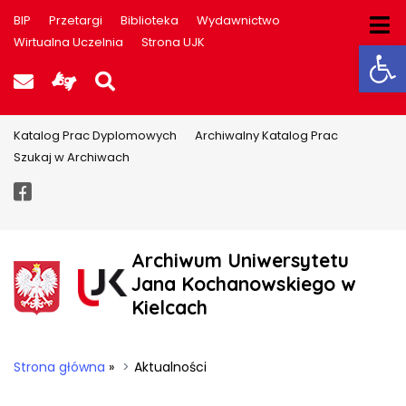
BIP
Przetargi
Biblioteka
Wydawnictwo
Ot
Wirtualna Uczelnia
Strona UJK
Poczta UJK
Informacje dla użytkowników P
Szukaj na stronie
Katalog Prac Dyplomowych
Archiwalny Katalog Prac
Szukaj w Archiwach
Facebook
Archiwum Uniwersytetu
Jana Kochanowskiego w
Kielcach
Strona główna
»
Aktualności