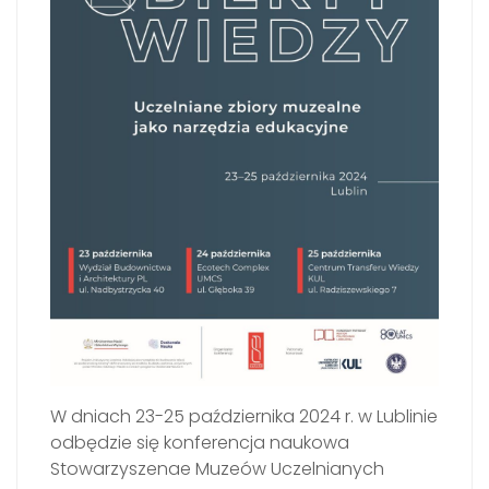
W dniach 23-25 października 2024 r. w Lublinie
odbędzie się konferencja naukowa
Stowarzyszenae Muzeów Uczelnianych