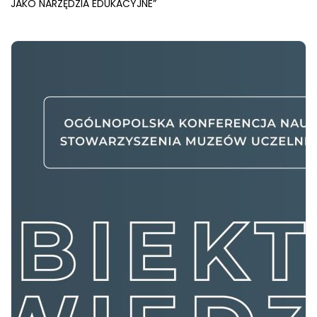
JAKO NARZĘDZIA EDUKACYJNE”