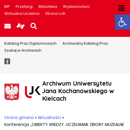
BIP
Przetargi
Biblioteka
Wydawnictwo
Ot
Wirtualna Uczelnia
Strona UJK
Poczta UJK
Informacje dla użytkowników P
Szukaj na stronie
Katalog Prac Dyplomowych
Archiwalny Katalog Prac
Szukaj w Archiwach
Facebook
Archiwum Uniwersytetu
Jana Kochanowskiego w
Kielcach
Strona główna
»
Aktualności
»
Konferencja „OBIEKTY WIEDZY. UCZELNIANE ZBIORY MUZEALNE