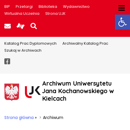
BIP
Przetargi
Biblioteka
Wydawnictwo
Ot
Wirtualna Uczelnia
Strona UJK
Poczta UJK
Informacje dla użytkowników P
Szukaj na stronie
Katalog Prac Dyplomowych
Archiwalny Katalog Prac
Szukaj w Archiwach
Facebook
Archiwum Uniwersytetu
Jana Kochanowskiego w
Kielcach
Strona główna
»
Archiwum